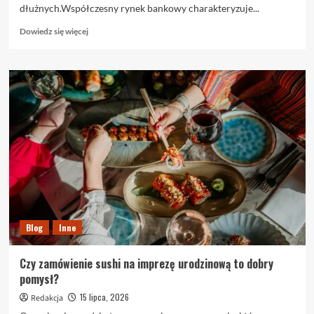
dłużnych.Współczesny rynek bankowy charakteryzuje...
Dowiedz
Dowiedz się więcej
się
więcej
o
Pełna
oferta
doradztwa
finansowego:
Kompleksowe
rozwiązania
kredytowe
dopasowane
do
Twoich
potrzeb
Blog
Inne
Czy zamówienie sushi na imprezę urodzinową to dobry
pomysł?
15 lipca, 2026
Redakcja