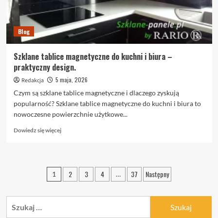
Blog
Szklane tablice magnetyczne do kuchni i biura –
praktyczny design.
5 maja, 2026
Redakcja
Czym są szklane tablice magnetyczne i dlaczego zyskują
popularność? Szklane tablice magnetyczne do kuchni i biura to
nowoczesne powierzchnie użytkowe...
Dowiedz
Dowiedz się więcej
się
więcej
o
Szklane
Stronicowanie
2
3
4
37
Następny
1
…
tablice
wpisów
magnetyczne
do
Szukaj:
kuchni
i