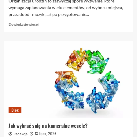
Organizacja urodzin to zazwyczaj spore wyzwanie, które
wymaga zaplanowania wielu elementów, od wyboru miejsca,
przez dobór muzyki, aż po przygotowanie...
Dowiedz
Dowiedz się więcej
się
więcej
o
Czy
zamówienie
sushi
na
imprezę
urodzinową
to
dobry
pomysł?
Blog
Jak wybrać salę na kameralne wesele?
13 lipca, 2026
Redakcja