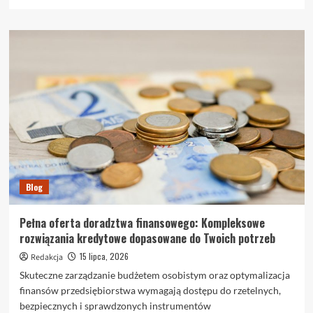
się
więcej
o
Jak
sprawdzić
historię
pojazdu
przed
zakupem
–
praktyczny
przewodnik
Blog
Pełna oferta doradztwa finansowego: Kompleksowe
rozwiązania kredytowe dopasowane do Twoich potrzeb
15 lipca, 2026
Redakcja
Skuteczne zarządzanie budżetem osobistym oraz optymalizacja
finansów przedsiębiorstwa wymagają dostępu do rzetelnych,
bezpiecznych i sprawdzonych instrumentów