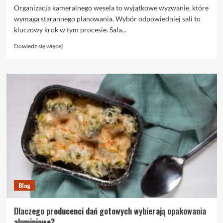
Organizacja kameralnego wesela to wyjątkowe wyzwanie, które
wymaga starannego planowania. Wybór odpowiedniej sali to
kluczowy krok w tym procesie. Sala...
Dowiedz
Dowiedz się więcej
się
więcej
o
Jak
wybrać
salę
na
kameralne
wesele?
Blog
Dlaczego producenci dań gotowych wybierają opakowania
aluminiowe?