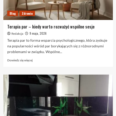
Blog
Zdrowie
Terapia par – kiedy warto rozważyć wspólne sesje
9 maja, 2026
Redakcja
Terapia par to forma wsparcia psychologicznego, która zyskuje
na popularności wśród par borykających się z różnorodnymi
problemami w związku. Wspólne...
Dowiedz
Dowiedz się więcej
się
więcej
o
Terapia
par
–
kiedy
warto
rozważyć
wspólne
sesje