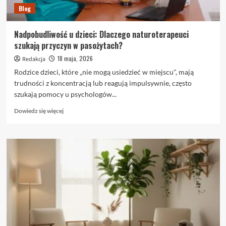
Blog
Nadpobudliwość u dzieci: Dlaczego naturoterapeuci
szukają przyczyn w pasożytach?
18 maja, 2026
Redakcja
Rodzice dzieci, które „nie mogą usiedzieć w miejscu", mają
trudności z koncentracją lub reagują impulsywnie, często
szukają pomocy u psychologów...
Dowiedz
Dowiedz się więcej
się
więcej
o
Nadpobudliwość
u
dzieci:
Dlaczego
naturoterapeuci
szukają
przyczyn
w
pasożytach?