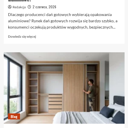
2 czerwca, 2026
Redakcja
Dlaczego producenci dań gotowych wybierają opakowania
aluminiowe? Rynek dań gotowych rozwija się bardzo szybko, a
konsumenci oczekują produktów wygodnych, bezpiecznych...
Dowiedz
Dowiedz się więcej
się
więcej
o
Dlaczego
producenci
dań
gotowych
wybierają
opakowania
aluminiowe?
Blog