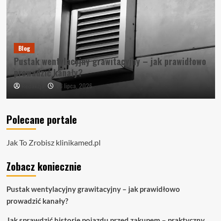
Blog
Pustak wentylacyjny grawitacyjny – jak prawidłowo
prowadzić kanały?
23 lipca, 2026
Redakcja
Polecane portale
Jak To Zrobisz
klinikamed.pl
Zobacz koniecznie
Pustak wentylacyjny grawitacyjny – jak prawidłowo
prowadzić kanały?
Jak sprawdzić historię pojazdu przed zakupem – praktyczny