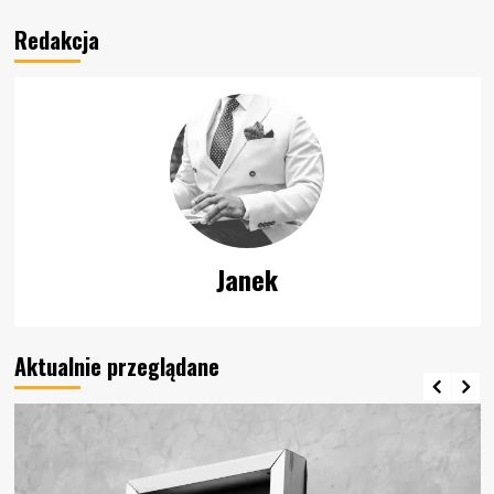
biura
–
Redakcja
praktyczny
design.
Janek
Aktualnie przeglądane