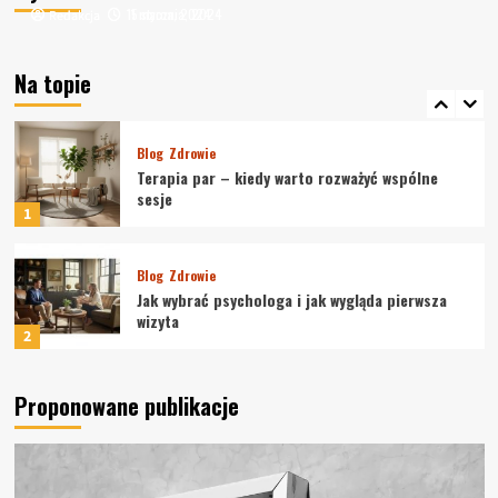
11 marca, 2024
15 stycznia, 2024
Redakcja
Redakcja
Blog
Zdrowie
Związek między codzienną rutyną, snem,
używkami i ogólnym samopoczuciem
Na topie
psychicznym
5
Blog
Zdrowie
Terapia par – kiedy warto rozważyć wspólne
sesje
1
Blog
Zdrowie
Jak wybrać psychologa i jak wygląda pierwsza
wizyta
2
Blog
Zdrowie
Proponowane publikacje
Terapia dzieci i młodzieży — kiedy zgłosić się
z dzieckiem do psychologa?
3