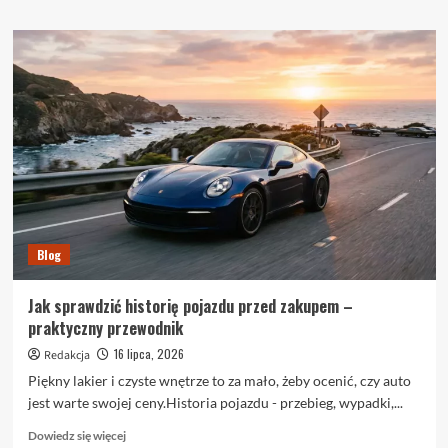
więcej
o
Pustak
wentylacyjny
grawitacyjny
–
jak
prawidłowo
prowadzić
kanały?
Blog
Jak sprawdzić historię pojazdu przed zakupem –
praktyczny przewodnik
16 lipca, 2026
Redakcja
Piękny lakier i czyste wnętrze to za mało, żeby ocenić, czy auto
jest warte swojej ceny.Historia pojazdu - przebieg, wypadki,...
Dowiedz
Dowiedz się więcej