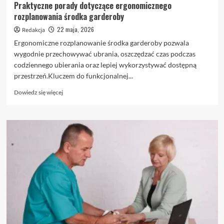
Praktyczne porady dotyczące ergonomicznego
rozplanowania środka garderoby
22 maja, 2026
Redakcja
Ergonomiczne rozplanowanie środka garderoby pozwala
wygodnie przechowywać ubrania, oszczędzać czas podczas
codziennego ubierania oraz lepiej wykorzystywać dostępną
przestrzeń.Kluczem do funkcjonalnej...
Dowiedz
Dowiedz się więcej
się
więcej
o
Praktyczne
porady
dotyczące
ergonomicznego
rozplanowania
środka
garderoby