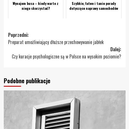
Wynajem busa – kiedy warto z
Szybkie, łatwe i tanie porady
niego skorzystać?
dotyczące naprawy samochodów
Zobacz
Poprzedni:
Preparat umożliwiający dłuższe przechowywanie jabłek
wpisy
Dalej:
Czy kuracje psychologiczne są w Polsce na wysokim poziomie?
Podobne publikacje