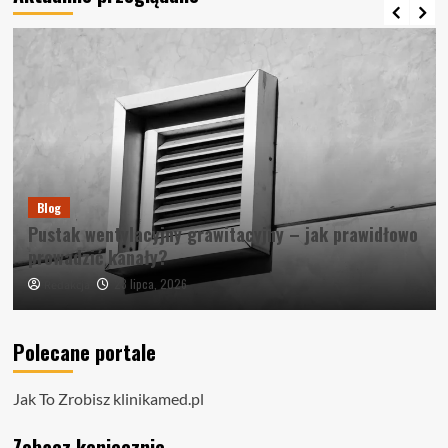
Blog
Pustak wentylacyjny grawitacyjny – jak prawidłowo
prowadzić kanały?
23 lipca, 2026
Redakcja
Polecane portale
Jak To Zrobisz
klinikamed.pl
Zobacz koniecznie