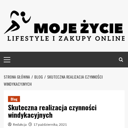
Skip
to
content
Primary
Menu
STRONA GŁÓWNA
BLOG
SKUTECZNA REALIZACJA CZYNNOŚCI
WINDYKACYJNYCH
Blog
Skuteczna realizacja czynności
windykacyjnych
Redakcja
17 października, 2021