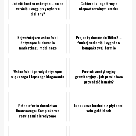
Jakość kontra estetyka – na co
Cukierki z logo firmy o
zwrócić uwagę przy wyborze
niepowtarzalnym smaku
bielizny?
Najważniejsze wskazówki
Projekty domów do 150m2 –
dotyczące budowania
funkcjonalność i wygoda w
marketingu mobilnego
kompaktowej formie
Wskazówki i porady dotyczące
Pustak wentylacyjny
większego i lepszego blogowania
grawitacyjny - jak prawidłowo
prowadzić kanały?
Pełna oferta doradztwa
Luksusowa kuchnia z płytkami
finansowego: Kompleksowe
vein gold black
rozwiązania kredytowe
dopasowane do Twoich potrzeb