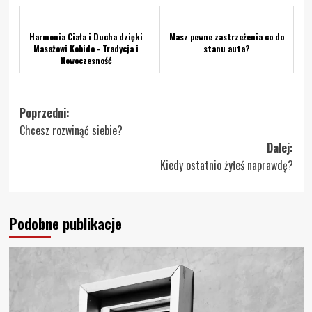
Harmonia Ciała i Ducha dzięki
Masz pewne zastrzeżenia co do
Masażowi Kobido - Tradycja i
stanu auta?
Nowoczesność
Zobacz
Poprzedni:
Chcesz rozwinąć siebie?
wpisy
Dalej:
Kiedy ostatnio żyłeś naprawdę?
Podobne publikacje