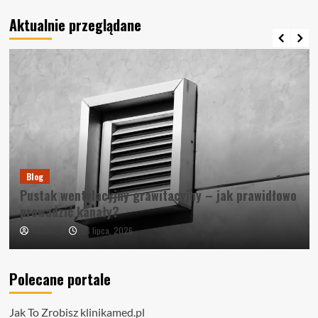
Aktualnie przeglądane
Blog
Pustak wentylacyjny grawitacyjny – jak prawidłowo
prowadzić kanały?
23 lipca, 2026
Redakcja
Polecane portale
Jak To Zrobisz
klinikamed.pl