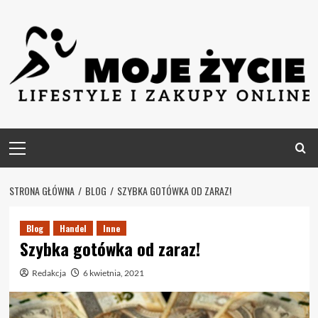
Skip
to
content
Primary
Menu
STRONA GŁÓWNA
BLOG
SZYBKA GOTÓWKA OD ZARAZ!
Blog
Handel
Inne
Szybka gotówka od zaraz!
Redakcja
6 kwietnia, 2021