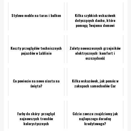
Stylowe meble na taras i balkon
Kilka szybkich wskazówek
dotyczących dachu, które
pomogą Twojemu domowi
Koszty przeglądów technicznych
Zalety nowoczesnych grzejników
pojazdów w Lublinie
elektrycznych: komfort i
oszczędność
Co powiecie na nowe ciasta na
Kilka wskazówek, jak pomóc w
święta?
zakupach samochodów Car
Farby do skóry: przegląd
Gdzie zawsze znajdziemy jak
najnowszych trendów
najlepszego doradcę
kolorystycznych
kredytowego?