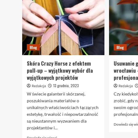
Blog
Blog
Skóra Crazy Horse z efektem
Usuwanie g
pull-up – wyjątkowy wybór dla
wrocławiu 
wyjątkowych projektów
profesjona
13 grudnia, 2023
Redakcja
Redakcja
W świecie galanterii skórzanej,
Czy kiedykol
poszukiwania materiałów o
zrobić, gdy n
unikalnych właściwościach łączących
swoim ogrodz
estetykę, trwałość i niepowtarzalność
profesjonaln
są nieustannym wyzwaniem dla
Dowiedz się wi
projektantów i...
Dowiedz
Dowiedz się więcej