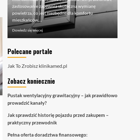
pojazdu -
zastosowanie zapewnia skuteczną wymianę
mówi o...
powietrza, co jest niezbędne dla komfortu
Dowiedz si
mieszkańców,...
Dowiedz
Dowiedz się więcej
się
więcej
o
Polecane portale
Pustak
wentylacyjny
grawitacyjny
Jak To Zrobisz
klinikamed.pl
–
jak
Zobacz koniecznie
prawidłowo
prowadzić
kanały?
Pustak wentylacyjny grawitacyjny – jak prawidłowo
prowadzić kanały?
Jak sprawdzić historię pojazdu przed zakupem –
praktyczny przewodnik
Pełna oferta doradztwa finansowego: