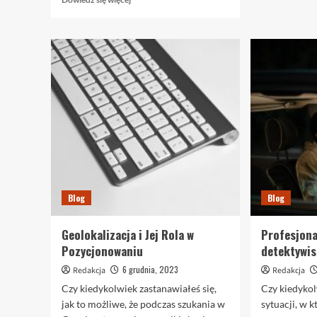
się
więcej
o
Skóra
Crazy
Horse
z
efektem
pull-
up
–
wyjątkowy
wybór
dla
Blog
Blog
wyjątkowych
projektów
Geolokalizacja i Jej Rola w
Profesjona
Pozycjonowaniu
detektywis
6 grudnia, 2023
Redakcja
Redakcja
Czy kiedykolwiek zastanawiałeś się,
Czy kiedykol
jak to możliwe, że podczas szukania w
sytuacji, w 