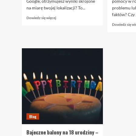
Google, otrzymujesz wyniki skrojone
pomocy w ro
na miarę twojej lokalizacji? To...
problemu lu
faktów? Czy 
Dowiedz
Dowiedz się więcej
się
Dowiedz się wi
więcej
o
Geolokalizacja
i
Jej
Rola
w
Pozycjonowaniu
Blog
Bajeczne balony na 18 urodziny –