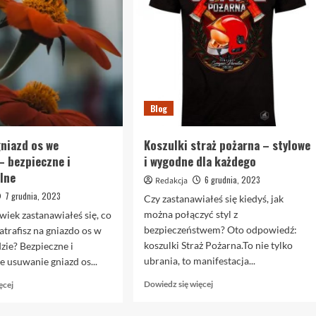
Blog
niazd os we
Koszulki straż pożarna – stylowe
– bezpieczne i
i wygodne dla każdego
lne
6 grudnia, 2023
Redakcja
7 grudnia, 2023
Czy zastanawiałeś się kiedyś, jak
Blog
można połączyć styl z
wiek zastanawiałeś się, co
Jak wybrać salę na kameralne wesele?
bezpieczeństwem? Oto odpowiedź:
atrafisz na gniazdo os w
13 lipca, 2026
Redakcja
koszulki Straż Pożarna.To nie tylko
ie? Bezpieczne i
Organizacja kameralnego wesela to wyjątkowe
ubrania, to manifestacja...
e usuwanie gniazd os...
wyzwanie, które wymaga starannego planowania.
Dowiedz
Dowiedz
Dowiedz się więcej
ęcej
Wybór odpowiedniej sali to kluczowy krok w tym
się
się
procesie. Sala na kameralne wesele powinna
więcej
więcej