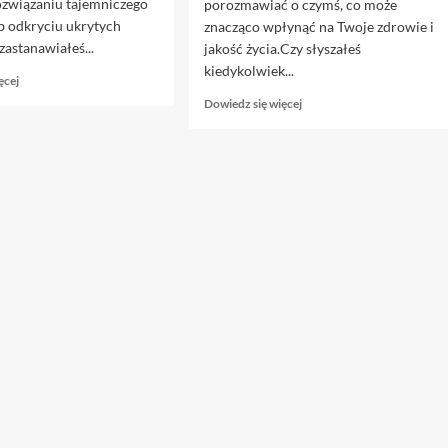
związaniu tajemniczego
porozmawiać o czymś, co może
b odkryciu ukrytych
znacząco wpłynąć na Twoje zdrowie i
zastanawiałeś...
jakość życia.Czy słyszałeś
kiedykolwiek...
Dowiedz
ęcej
się
Dowiedz
Dowiedz się więcej
więcej
się
o
więcej
Profesjonalne
o
śledztwo
Alaxa
i
–
detektywistyczne
sprawdź
usługi
skuteczne
rozwiązania
na
alaxę
na
stronie
webpharm