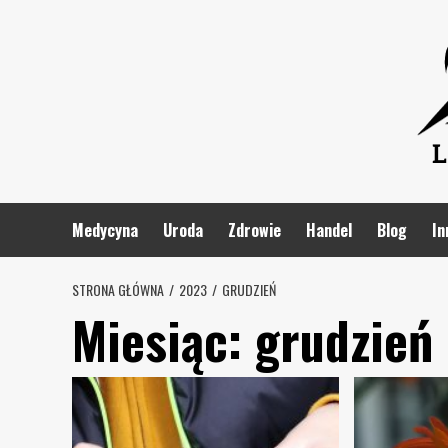
Skip
to
content
Medycyna
Uroda
Zdrowie
Handel
Blog
In
STRONA GŁÓWNA
2023
GRUDZIEŃ
Miesiąc:
grudzień