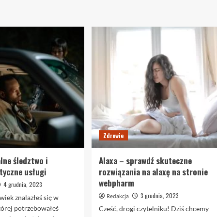
spełniać...
o
o
Koszulki
Usuwanie
Dowiedz
Dowiedz się więcej
straż
gniazd
się
pożarna
os
więcej
–
we
o
stylowe
wrocławiu
Jak
i
–
wybrać
wygodne
bezpieczne
salę
dla
i
na
każdego
profesjonalne
kameralne
wesele?
Zdrowie
lne śledztwo i
Alaxa – sprawdź skuteczne
tyczne usługi
rozwiązania na alaxę na stronie
webpharm
4 grudnia, 2023
3 grudnia, 2023
Redakcja
wiek znalazłeś się w
której potrzebowałeś
Cześć, drogi czytelniku! Dziś chcemy