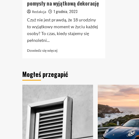
pomysły na wyjątkową dekorację
1 grudnia, 2023
Redakcja
Czyż nie jest prawdą, że 18 urodziny
to wyjątkowy moment w życiu każdej
osoby? To czas, kiedy stajemy się
pełnoletni...
Dowiedz
Dowiedz się więcej
się
więcej
o
Mogłeś przegapić
Bajeczne
balony
na
18
urodziny
–
pomysły
na
wyjątkową
dekorację