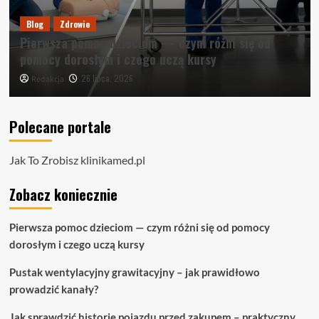
Blog
Zdrowie
Pierwsza pomoc dzieciom — czym różni się od
pomocy dorosłym i czego uczą kursy
26 lipca, 2026
Redakcja
Polecane portale
Jak To Zrobisz
klinikamed.pl
Zobacz koniecznie
Pierwsza pomoc dzieciom — czym różni się od pomocy
dorosłym i czego uczą kursy
Pustak wentylacyjny grawitacyjny – jak prawidłowo
prowadzić kanały?
Jak sprawdzić historię pojazdu przed zakupem – praktyczny