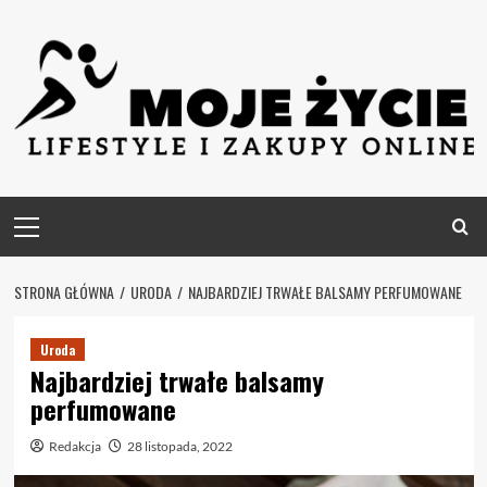
Skip
to
content
Primary
Menu
STRONA GŁÓWNA
URODA
NAJBARDZIEJ TRWAŁE BALSAMY PERFUMOWANE
Uroda
Najbardziej trwałe balsamy
perfumowane
Redakcja
28 listopada, 2022