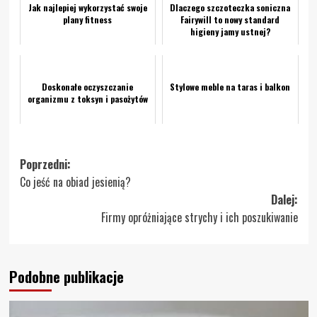
Jak najlepiej wykorzystać swoje
Dlaczego szczoteczka soniczna
plany fitness
Fairywill to nowy standard
higieny jamy ustnej?
Doskonałe oczyszczanie
Stylowe meble na taras i balkon
organizmu z toksyn i pasożytów
Zobacz
Poprzedni:
Co jeść na obiad jesienią?
wpisy
Dalej:
Firmy opróżniające strychy i ich poszukiwanie
Podobne publikacje