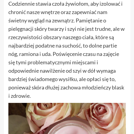
Codziennie stawia czoła żywiołom, aby izolować i
chronić nasze wnętrze oraz zapewniać nam
świetny wygląd na zewnątrz. Pamiętanie o
pielęgnacji skóry twarzy i szyi nie jest trudne, ale w
rzeczywistości obszary naszego ciała, które są
najbardziej podatne na suchość, to dolne partie
nóg, ramiona i uda. Poświęcenie czasu na zajęcie
się tymi problematycznymi miejscami i
odpowiednie nawilżenie od szyi w dół wymaga
bardziej świadomego wysiłku, ale opłaci się to,
ponieważ skóra dłużej zachowa młodzieńczy blask
i zdrowie.