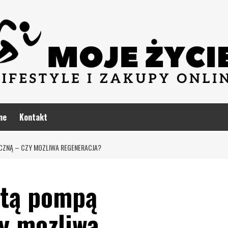
ne
Kontakt
CZNĄ – CZY MOZLIWA REGENERACJA?
utą pompą
zy mozliwa