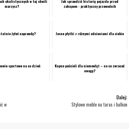
ch okulistycznych w tej chwili
Jak sprawdzić historię pojazdu przed
marzysz?
zakupem - praktyczny przewodnik
statnio żyłeś naprawdę?
Jasne płytki z różnymi odcieniami dla ciebie
uwie sportowe na co dzień
Kupno pościeli dla niemowląt – na co zwracać
uwagę?
Dalej:
ić w
Stylowe meble na taras i balkon