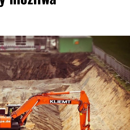
Blog
Jak wybrać salę na kameralne wesele?
13 lipca, 2026
Redakcja
Organizacja kameralnego wesela to wyjątkowe
wyzwanie, które wymaga starannego planowania.
Wybór odpowiedniej sali to kluczowy krok w tym
procesie. Sala na kameralne wesele powinna