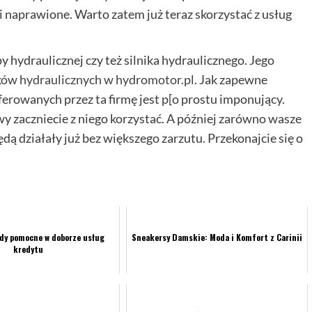
i naprawione. Warto zatem już teraz skorzystać z usług
 hydraulicznej czy też silnika hydraulicznego. Jego
ków hydraulicznych w hydromotor.pl
. Jak zapewne
ferowanych przez ta firmę jest p[o prostu imponujący.
wy zaczniecie z niego korzystać. A później zarówno wasze
ędą działały już bez większego zarzutu. Przekonajcie się o
ady pomocne w doborze usług
Sneakersy Damskie: Moda i Komfort z Carinii
kredytu