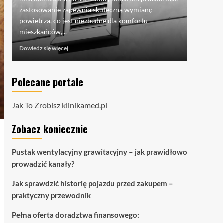
pojazdu -
zastosowanie zapewnia skuteczną wymianę
mówi o...
powietrza, co jest niezbędne dla komfortu
Dowiedz si
mieszkańców,...
Dowiedz
Dowiedz się więcej
się
więcej
o
Polecane portale
Pustak
wentylacyjny
grawitacyjny
Jak To Zrobisz
klinikamed.pl
–
jak
Zobacz koniecznie
prawidłowo
prowadzić
kanały?
Pustak wentylacyjny grawitacyjny – jak prawidłowo
prowadzić kanały?
Jak sprawdzić historię pojazdu przed zakupem –
praktyczny przewodnik
Pełna oferta doradztwa finansowego: