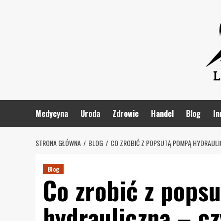
Skip
to
content
Medycyna
Uroda
Zdrowie
Handel
Blog
In
STRONA GŁÓWNA
BLOG
CO ZROBIĆ Z POPSUTĄ POMPĄ HYDRAULI
Blog
Co zrobić z pops
hydrauliczną – c