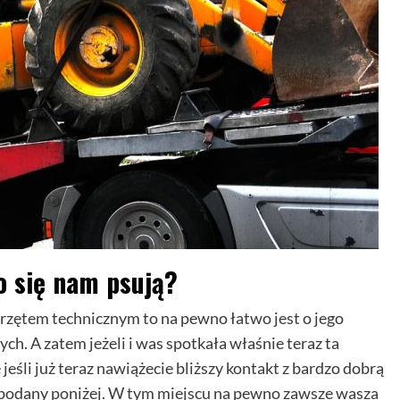
o się nam psują?
rzętem technicznym to na pewno łatwo jest o jego
ch. A zatem jeżeli i was spotkała właśnie teraz ta
jeśli już teraz nawiążecie bliższy kontakt z bardzo dobrą
e podany poniżej. W tym miejscu na pewno zawsze wasza