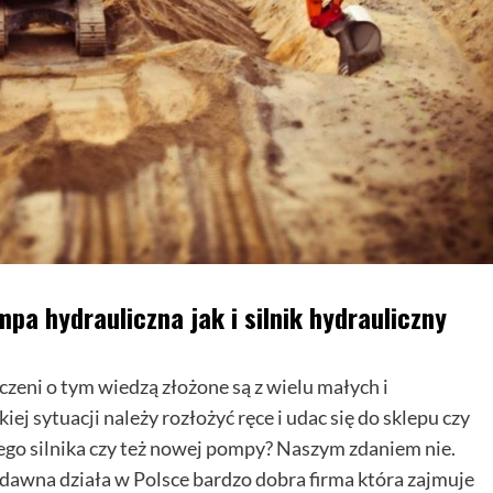
spełniać...
Dowiedz
Dowiedz się więcej
się
więcej
o
Jak
wybrać
salę
na
kameralne
wesele?
pa hydrauliczna jak i silnik hydrauliczny
zeni o tym wiedzą złożone są z wielu małych i
j sytuacji należy rozłożyć ręce i udac się do sklepu czy
ego silnika czy też nowej pompy? Naszym zdaniem nie.
 dawna działa w Polsce bardzo dobra firma która zajmuje