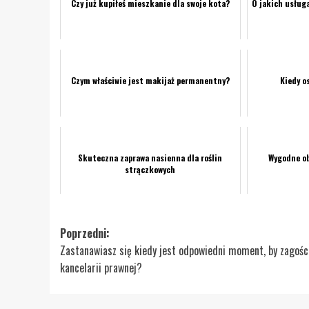
Czy już kupiłeś mieszkanie dla swoje kota?
O jakich usługa
Czym właściwie jest makijaż permanentny?
Kiedy o
Skuteczna zaprawa nasienna dla roślin
Wygodne ob
strączkowych
Zobacz
Poprzedni:
Zastanawiasz się kiedy jest odpowiedni moment, by zagośc
wpisy
kancelarii prawnej?