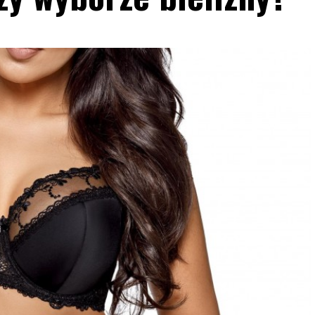
Blog
Jak wybrać salę na kameralne wesele?
13 lipca, 2026
Redakcja
Organizacja kameralnego wesela to wyjątkowe
wyzwanie, które wymaga starannego planowania.
Wybór odpowiedniej sali to kluczowy krok w tym
procesie. Sala na kameralne wesele powinna