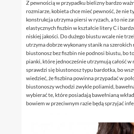
Z pewnością w przypadku bielizny bardzo ważn
rozmiarze, kobieta chce mieć pewność, że nie 
konstrukcja utrzyma piersi w ryzach, a to nie z
elastycznych fiszbin w kształcie litery C i bardz
niskiej jakości. Do dużego biustu wcale nie trz
utrzyma dobrze wykonany stanik na szerokich r
biustonosz bez fiszbin nie podnosi biustu, bo 
pianki, które jednocześnie utrzymują całość w
sprawdzi się biustonosz typu bardotka, bo wsz
wiedzieć, że fiszbina powinna przypadać w poł
biustonoszy wchodzi zwykle poliamid, bawełna i 
wybierać te, które posiadają bawełnianą wkładkę
bowiem w przeciwnym razie będą sprzyjać inf