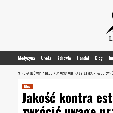
Skip
to
content
Medycyna
Uroda
Zdrowie
Handel
Blog
In
STRONA GŁÓWNA
BLOG
JAKOŚĆ KONTRA ESTETYKA – NA CO ZWR
Blog
Jakość kontra est
zwrócić uwagę pr