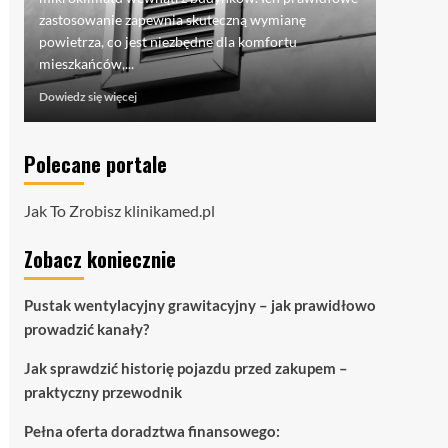
pojazdu -
zastosowanie zapewnia skuteczną wymianę
mówi o...
powietrza, co jest niezbędne dla komfortu
Dowiedz si
mieszkańców,...
Dowiedz
Dowiedz się więcej
się
więcej
o
Polecane portale
Pustak
wentylacyjny
grawitacyjny
Jak To Zrobisz
klinikamed.pl
–
jak
Zobacz koniecznie
prawidłowo
prowadzić
kanały?
Pustak wentylacyjny grawitacyjny – jak prawidłowo
prowadzić kanały?
Jak sprawdzić historię pojazdu przed zakupem –
praktyczny przewodnik
Pełna oferta doradztwa finansowego: