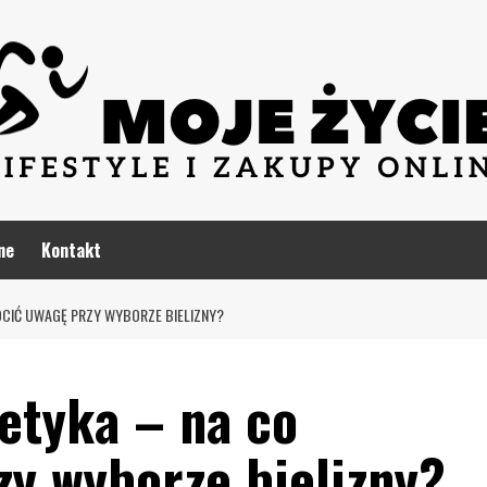
ne
Kontakt
ÓCIĆ UWAGĘ PRZY WYBORZE BIELIZNY?
etyka – na co
zy wyborze bielizny?