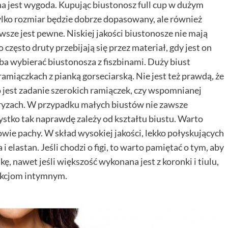
a jest wygoda. Kupując biustonosz full cup w dużym
tylko rozmiar będzie dobrze dopasowany, ale również
awsze jest pewne. Niskiej jakości biustonosze nie mają
o często druty przebijają się przez materiał, gdy jest on
eba wybierać biustonosza z fiszbinami. Duży biust
amiączkach z pianką gorseciarską. Nie jest też prawdą, że
to jest zadanie szerokich ramiączek, czy wspomnianej
 ryzach. W przypadku małych biustów nie zawsze
ystko tak naprawdę zależy od kształtu biustu. Warto
owie pachy. W skład wysokiej jakości, lekko połyskujących
elastan. Jeśli chodzi o figi, to warto pamiętać o tym, aby
, nawet jeśli większość wykonana jest z koronki i tiulu,
ekcjom intymnym.