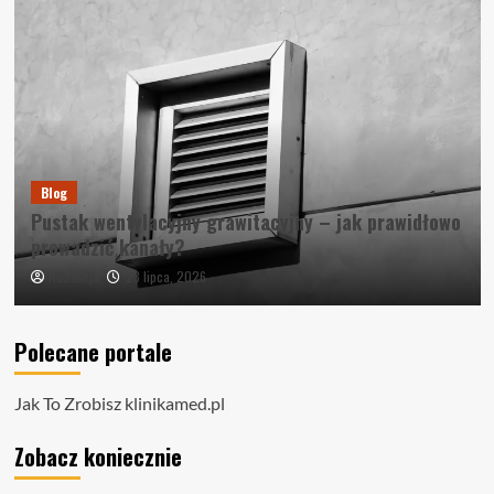
Blog
Pustak wentylacyjny grawitacyjny – jak prawidłowo
prowadzić kanały?
23 lipca, 2026
Redakcja
Polecane portale
Jak To Zrobisz
klinikamed.pl
Zobacz koniecznie