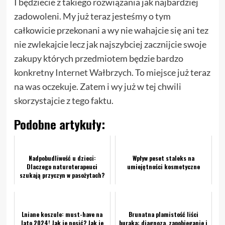
I będziecie z takiego rozwiązania jak najbardziej
zadowoleni. My już teraz jesteśmy o tym
całkowicie przekonani a wy nie wahajcie się ani tez
nie zwlekajcie lecz jak najszybciej zacznijcie swoje
zakupy których przedmiotem będzie bardzo
konkretny
Internet Wałbrzych
. To miejsce już teraz
na was oczekuje. Zatem i wy już w tej chwili
skorzystajcie z tego faktu.
Podobne artykuły:
Nadpobudliwość u dzieci:
Wpływ peset staleks na
Dlaczego naturoterapeuci
umiejętności kosmetyczne
szukają przyczyn w pasożytach?
Lniane koszule: must-have na
Brunatna plamistość liści
lato 2024! Jak je nosić? Jak je
buraka: diagnoza, zapobieganie i