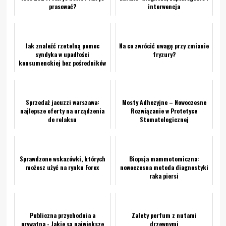
prasować?
interwencja
Jak znaleźć rzetelną pomoc
Na co zwrócić uwagę przy zmianie
syndyka w upadłości
fryzury?
konsumenckiej bez pośredników
i ryzyka nadużyć
Sprzedaż jacuzzi warszawa:
Mosty Adhezyjne – Nowoczesne
najlepsze oferty na urządzenia
Rozwiązanie w Protetyce
do relaksu
Stomatologicznej
Sprawdzone wskazówki, których
Biopsja mammotomiczna:
możesz użyć na rynku Forex
nowoczesna metoda diagnostyki
raka piersi
Publiczna przychodnia a
Zalety perfum z nutami
prywatna - Jakie są największe
drzewnymi