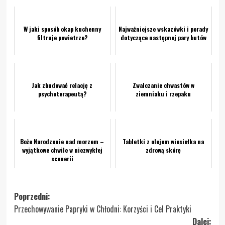
W jaki sposób okap kuchenny
Najważniejsze wskazówki i porady
filtruje powietrze?
dotyczące następnej pary butów
Jak zbudować relację z
Zwalczanie chwastów w
psychoterapeutą?
ziemniaku i rzepaku
Boże Narodzenie nad morzem –
Tabletki z olejem wiesiołka na
wyjątkowe chwile w niezwykłej
zdrową skórę
scenerii
Zobacz
Poprzedni:
Przechowywanie Papryki w Chłodni: Korzyści i Cel Praktyki
wpisy
Dalej: