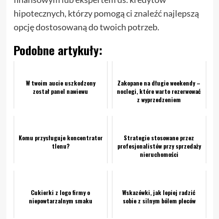
hipotecznych, którzy pomogą ci znaleźć najlepszą
opcję dostosowaną do twoich potrzeb.
Podobne artykuły:
W twoim aucie uszkodzony
Zakopane na długie weekendy –
został panel nawiewu
noclegi, które warto rezerwować
z wyprzedzeniem
Komu przysługuje koncentrator
Strategie stosowane przez
tlenu?
profesjonalistów przy sprzedaży
nieruchomości
Cukierki z logo firmy o
Wskazówki, jak lepiej radzić
niepowtarzalnym smaku
sobie z silnym bólem pleców