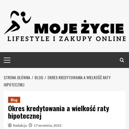
Skip
to
content
Primary
Menu
STRONA GŁÓWNA
BLOG
OKRES KREDYTOWANIA A WIELKOŚĆ RATY
HIPOTECZNEJ
Blog
Okres kredytowania a wielkość raty
hipotecznej
Redakcja
17 września, 2023