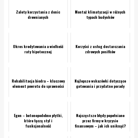
Zalety korzystania z donic
Montaż klimatyzacji w różnych
drewnianych
typach budynków
Okres kredytowania a wielkość
Korzyści z usług dostarczania
raty hipotecznej
zdrowych posiłków
Rehabilitacja biodra – kluczowy
Najlepsze wskazówki dotyczące
element powrotu do sprawności
gotowania i przydatne porady
Egen – betonopodobne płytki,
Najczęstsze błędy popełniane
które łączą styl i
przez firmy w kryzysie
funkcjonalność
finansowym – jak ich uniknąć?