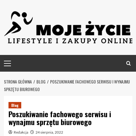
Skip
to
content
Primary
Menu
STRONA GŁÓWNA
BLOG
POSZUKIWANIE FACHOWEGO SERWISU I WYNAJMU
SPRZĘTU BIUROWEGO
Blog
Poszukiwanie fachowego serwisu i
wynajmu sprzętu biurowego
Redakcja
24 sierpnia, 2022