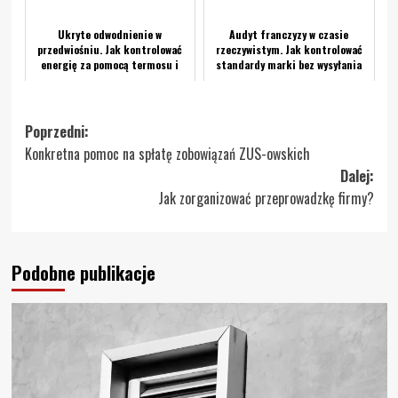
Ukryte odwodnienie w
Audyt franczyzy w czasie
przedwiośniu. Jak kontrolować
rzeczywistym. Jak kontrolować
energię za pomocą termosu i
standardy marki bez wysyłania
filtra?
kontrolerów?
Zobacz
Poprzedni:
Konkretna pomoc na spłatę zobowiązań ZUS-owskich
wpisy
Dalej:
Jak zorganizować przeprowadzkę firmy?
Podobne publikacje