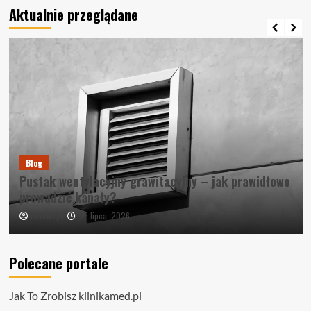
Aktualnie przeglądane
Blog
Pustak wentylacyjny grawitacyjny – jak prawidłowo
prowadzić kanały?
23 lipca, 2026
Redakcja
Polecane portale
Jak To Zrobisz
klinikamed.pl