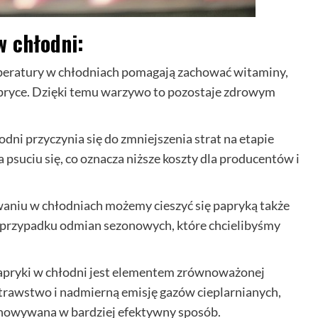
w chłodni:
peratury w chłodniach pomagają zachować witaminy,
apryce. Dzięki temu warzywo to pozostaje zdrowym
dni przyczynia się do zmniejszenia strat na etapie
 psuciu się, co oznacza niższe koszty dla producentów i
niu w chłodniach możemy cieszyć się papryką także
w przypadku odmian sezonowych, które chcielibyśmy
pryki w chłodni jest elementem zrównoważonej
trawstwo i nadmierną emisję gazów cieplarnianych,
chowywana w bardziej efektywny sposób.