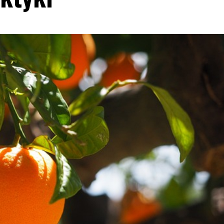
Blog
Jak wybrać salę na kameralne wesele?
13 lipca, 2026
Redakcja
Organizacja kameralnego wesela to wyjątkowe
wyzwanie, które wymaga starannego planowania.
Wybór odpowiedniej sali to kluczowy krok w tym
procesie. Sala na kameralne wesele powinna