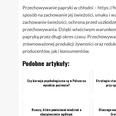
Przechowywanie papryki w chłodni –
https://
sposób na zachowanie jej świeżości, smaku i w
zachowanie świeżości, ochrona przed uszkodz
przechowywania. Dzięki właściwym warunkom
papryką przez długi okres czasu. Przechowywan
zrównoważonej produkcji żywności oraz redukcj
producentów, jak i konsumentów.
Podobne artykuły:
Czy kuracje psychologiczne są w Polsce na
Strategie sto
wysokim poziomie?
przy s
Rzeczy, które powinieneś wiedzieć o
Dlaczego war
ubezpieczeniu ogólnym
Cre