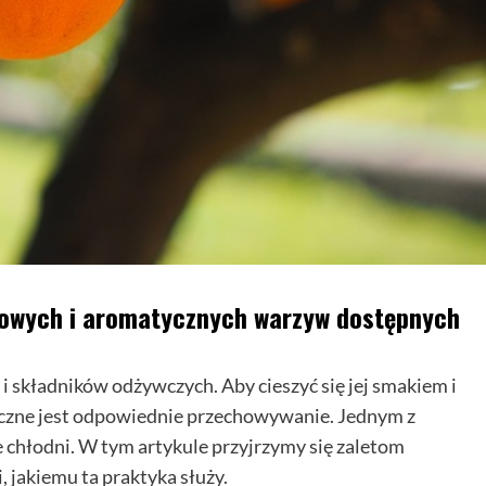
spełniać...
Dowiedz
Dowiedz się więcej
się
więcej
o
Jak
wybrać
salę
na
kameralne
wesele?
orowych i aromatycznych warzyw dostępnych
 i składników odżywczych. Aby cieszyć się jej smakiem i
eczne jest odpowiednie przechowywanie. Jednym z
 chłodni. W tym artykule przyjrzymy się zaletom
 jakiemu ta praktyka służy.