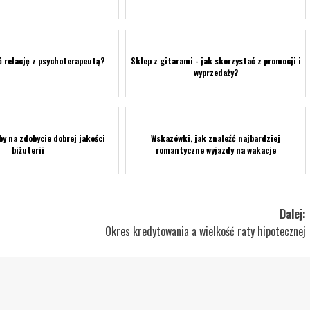
 relację z psychoterapeutą?
Sklep z gitarami - jak skorzystać z promocji i
wyprzedaży?
y na zdobycie dobrej jakości
Wskazówki, jak znaleźć najbardziej
biżuterii
romantyczne wyjazdy na wakacje
Dalej:
Okres kredytowania a wielkość raty hipotecznej