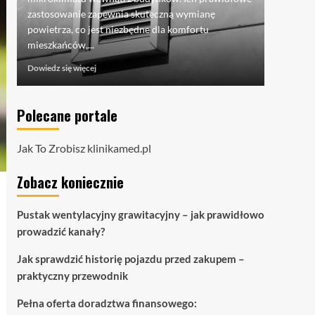
pojazdu -
zastosowanie zapewnia skuteczną wymianę
mówi o...
powietrza, co jest niezbędne dla komfortu
Dowiedz si
mieszkańców,...
Dowiedz
Dowiedz się więcej
się
więcej
o
Polecane portale
Pustak
wentylacyjny
grawitacyjny
Jak To Zrobisz
klinikamed.pl
–
jak
Zobacz koniecznie
prawidłowo
prowadzić
kanały?
Pustak wentylacyjny grawitacyjny – jak prawidłowo
prowadzić kanały?
Jak sprawdzić historię pojazdu przed zakupem –
praktyczny przewodnik
Pełna oferta doradztwa finansowego: