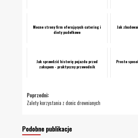
Mocne strony firm oferujących catering i
Jak zbudować
diety pudełkowe
Jak sprawdzić historię pojazdu przed
Proste sposob
zakupem - praktyczny przewodnik
Zobacz
Poprzedni:
Zalety korzystania z donic drewnianych
wpisy
Podobne publikacje