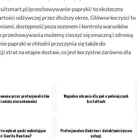
fruitsmart.pl/przechowywanie-papryki/
to skuteczny
artości odżywczej przez dłuższy okres. Główne korzyści to
eniami, dostępność poza sezonem i kontrola warunków
 przechowywania możemy cieszyć się smaczną i zdrową
ie papryki w chłodni przyczynia się także do
i strat na etapie dostaw, co jest korzystne zarówno dla
sowane przez profesjonalistów
Wygodne ubrania dla pań o pełniejszych
przedaży nieruchomości
kształtach
to wybrać paski wybielające
Profesjonalne śledztwo i detektywistyczne
st Gentle Routine?
usługi