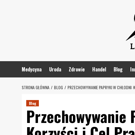
Skip
to
content
Medycyna
Uroda
Zdrowie
Handel
Blog
In
STRONA GŁÓWNA
BLOG
PRZECHOWYWANIE PAPRYKI W CHŁODNI: K
Blog
Przechowywanie P
Korzyści i Cel Pr