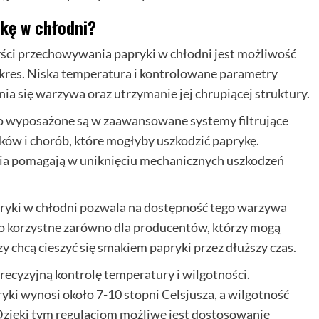
kę w chłodni?
ści przechowywania papryki w chłodni jest możliwość
okres. Niska temperatura i kontrolowane parametry
ia się warzywa oraz utrzymanie jej chrupiącej struktury.
o wyposażone są w zaawansowane systemy filtrujące
ków i chorób, które mogłyby uszkodzić paprykę.
a pomagają w uniknięciu mechanicznych uszkodzeń
pryki w chłodni pozwala na dostępność tego warzywa
 To korzystne zarówno dla producentów, którzy mogą
y chcą cieszyć się smakiem papryki przez dłuższy czas.
ecyzyjną kontrolę temperatury i wilgotności.
i wynosi około 7-10 stopni Celsjusza, a wilgotność
zięki tym regulacjom możliwe jest dostosowanie