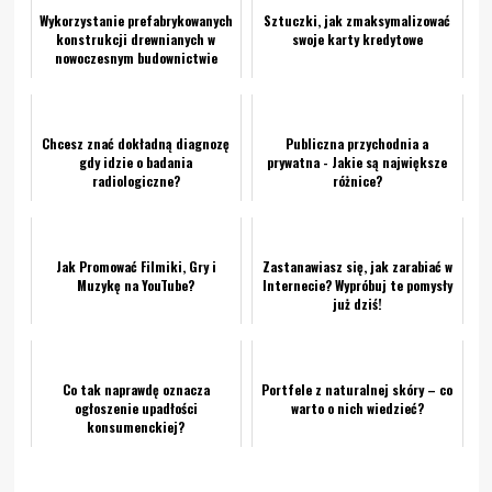
Wykorzystanie prefabrykowanych
Sztuczki, jak zmaksymalizować
konstrukcji drewnianych w
swoje karty kredytowe
nowoczesnym budownictwie
Chcesz znać dokładną diagnozę
Publiczna przychodnia a
gdy idzie o badania
prywatna - Jakie są największe
radiologiczne?
różnice?
Jak Promować Filmiki, Gry i
Zastanawiasz się, jak zarabiać w
Muzykę na YouTube?
Internecie? Wypróbuj te pomysły
już dziś!
Co tak naprawdę oznacza
Portfele z naturalnej skóry – co
ogłoszenie upadłości
warto o nich wiedzieć?
konsumenckiej?