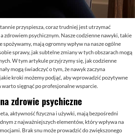
tannie przyspiesza, coraz trudniej jest utrzymać
 zdrowiem psychicznym. Nasze codzienne nawyki, takie
które spożywamy, mają ogromny wpływ na nasze ogólne
sobie sprawy, jak subtelne zmiany w tych obszarach mogą
h. W tym artykule przyjrzymy się, jak codzienne
gnały mogą świadczyć o tym, że nawyk zaczyna
 jakie kroki możemy podjąć, aby wprowadzić pozytywne
arto sięgnąć po profesjonalne wsparcie.
na zdrowie psychiczne
ieta, aktywność fizyczna i używki, mają bezpośredni
jednym z najważniejszych elementów, który wpływa na
i emocjami. Brak snu może prowadzić do zwiększonego