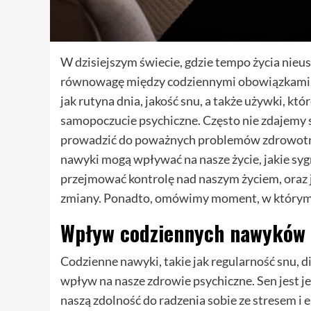
W dzisiejszym świecie, gdzie tempo życia nieus
równowagę między codziennymi obowiązkami a
jak rutyna dnia, jakość snu, a także używki, 
samopoczucie psychiczne. Często nie zdajemy 
prowadzić do poważnych problemów zdrowotnyc
nawyki mogą wpływać na nasze życie, jakie sy
przejmować kontrolę nad naszym życiem, oraz
zmiany. Ponadto, omówimy moment, w którym w
Wpływ codziennych nawyków 
Codzienne nawyki, takie jak regularność snu, d
wpływ na nasze zdrowie psychiczne. Sen jest 
naszą zdolność do radzenia sobie ze stresem 