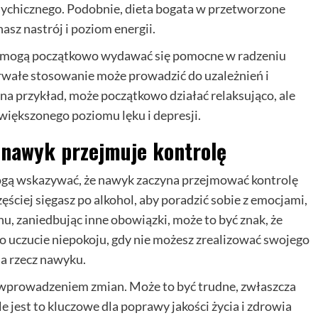
psychicznego. Podobnie, dieta bogata w przetworzone
sz nastrój i poziom energii.
ina, mogą początkowo wydawać się pomocne w radzeniu
trwałe stosowanie może prowadzić do uzależnień i
 przykład, może początkowo działać relaksująco, ale
większonego poziomu lęku i depresji.
 nawyk przejmuje kontrolę
mogą wskazywać, że nawyk zaczyna przejmować kontrolę
ęściej sięgasz po alkohol, aby poradzić sobie z emocjami,
nu, zaniedbując inne obowiązki, może to być znak, że
to uczucie niepokoju, gdy nie możesz zrealizować swojego
na rzecz nawyku.
 wprowadzeniem zmian. Może to być trudne, zwłaszcza
ale jest to kluczowe dla poprawy jakości życia i zdrowia