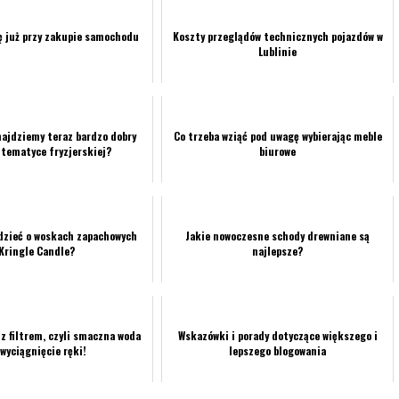
ę już przy zakupie samochodu
Koszty przeglądów technicznych pojazdów w
Lublinie
najdziemy teraz bardzo dobry
Co trzeba wziąć pod uwagę wybierając meble
 tematyce fryzjerskiej?
biurowe
edzieć o woskach zapachowych
Jakie nowoczesne schody drewniane są
Kringle Candle?
najlepsze?
z filtrem, czyli smaczna woda
Wskazówki i porady dotyczące większego i
 wyciągnięcie ręki!
lepszego blogowania