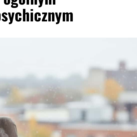
sychicznym
Blog
Jak wybrać salę na kameralne wesele?
13 lipca, 2026
Redakcja
Organizacja kameralnego wesela to wyjątkowe
wyzwanie, które wymaga starannego planowania.
Wybór odpowiedniej sali to kluczowy krok w tym
procesie. Sala na kameralne wesele powinna