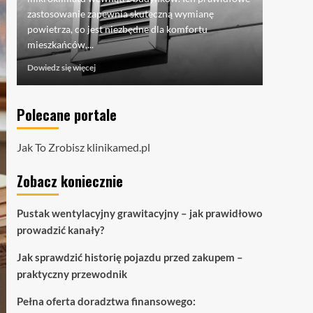
pojazdu -
zastosowanie zapewnia skuteczną wymianę
mówi o...
powietrza, co jest niezbędne dla komfortu
Dowiedz si
mieszkańców,...
Dowiedz
Dowiedz się więcej
się
więcej
o
Polecane portale
Pustak
wentylacyjny
grawitacyjny
Jak To Zrobisz
klinikamed.pl
–
jak
Zobacz koniecznie
prawidłowo
prowadzić
kanały?
Pustak wentylacyjny grawitacyjny – jak prawidłowo
prowadzić kanały?
Jak sprawdzić historię pojazdu przed zakupem –
praktyczny przewodnik
Pełna oferta doradztwa finansowego: