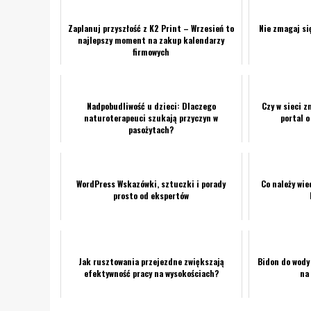
Zaplanuj przyszłość z K2 Print – Wrzesień to
Nie zmagaj si
najlepszy moment na zakup kalendarzy
firmowych
Nadpobudliwość u dzieci: Dlaczego
Czy w sieci z
naturoterapeuci szukają przyczyn w
portal o
pasożytach?
WordPress Wskazówki, sztuczki i porady
Co należy wi
prosto od ekspertów
Jak rusztowania przejezdne zwiększają
Bidon do wody 
efektywność pracy na wysokościach?
na