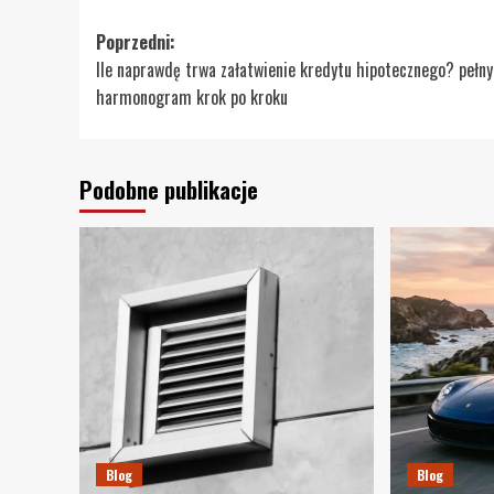
Zobacz
Poprzedni:
Ile naprawdę trwa załatwienie kredytu hipotecznego? pełny
wpisy
harmonogram krok po kroku
Podobne publikacje
Blog
Blog