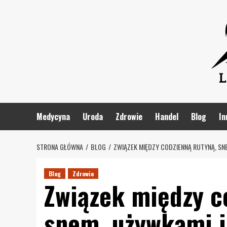
Skip
to
content
Medycyna
Uroda
Zdrowie
Handel
Blog
In
STRONA GŁÓWNA
BLOG
ZWIĄZEK MIĘDZY CODZIENNĄ RUTYNĄ, S
Blog
Zdrowie
Związek między c
snem, używkami 