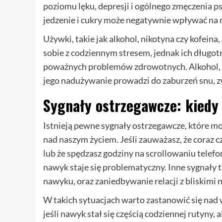
poziomu lęku, depresji i ogólnego zmęczenia 
jedzenie i cukry może negatywnie wpływać na na
Używki, takie jak alkohol, nikotyna czy kofe
sobie z codziennym stresem, jednak ich długo
poważnych problemów zdrowotnych. Alkohol, na
jego nadużywanie prowadzi do zaburzeń snu, z
Sygnały ostrzegawcze: kiedy
Istnieją pewne sygnały ostrzegawcze, które 
nad naszym życiem. Jeśli zauważasz, że coraz cz
lub że spędzasz godziny na scrollowaniu telefo
nawyk staje się problematyczny. Inne sygnały 
nawyku, oraz zaniedbywanie relacji z bliskimi 
W takich sytuacjach warto zastanowić się nad
jeśli nawyk stał się częścią codziennej rutyny, 