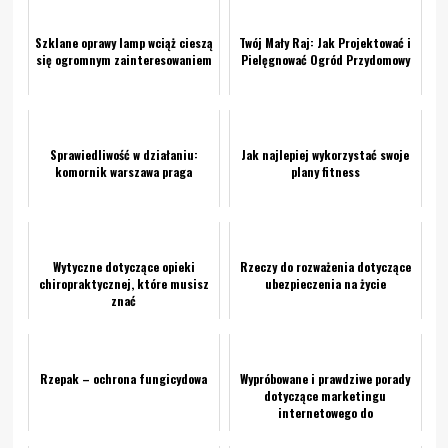
Szklane oprawy lamp wciąż cieszą
Twój Mały Raj: Jak Projektować i
się ogromnym zainteresowaniem
Pielęgnować Ogród Przydomowy
Sprawiedliwość w działaniu:
Jak najlepiej wykorzystać swoje
komornik warszawa praga
plany fitness
Wytyczne dotyczące opieki
Rzeczy do rozważenia dotyczące
chiropraktycznej, które musisz
ubezpieczenia na życie
znać
Rzepak – ochrona fungicydowa
Wypróbowane i prawdziwe porady
dotyczące marketingu
internetowego do
natychmiastowego użycia