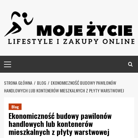
Skip
to
content
Primary
Menu
STRONA GŁÓWNA
BLOG
EKONOMICZNOŚĆ BUDOWY PAWILONÓW
HANDLOWYCH LUB KONTENERÓW MIESZKALNYCH Z PŁYTY WARSTWOWEJ
Blog
Ekonomiczność budowy pawilonów
handlowych lub kontenerów
mieszkalnych z płyty warstwowej