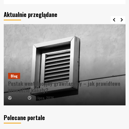
Aktualnie przeglądane
Blog
Pustak wentylacyjny grawitacyjny – jak prawidłowo
prowadzić kanały?
23 lipca, 2026
Redakcja
Polecane portale