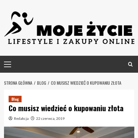
Skip
to
content
Primary
Menu
STRONA GŁÓWNA
BLOG
CO MUSISZ WIEDZIEĆ O KUPOWANIU ZŁOTA
Blog
Co musisz wiedzieć o kupowaniu złota
Redakcja
22 czerwca, 2019