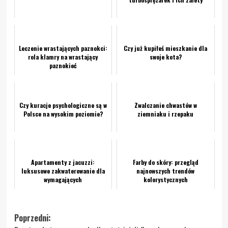
Leczenie wrastających paznokci:
Czy już kupiłeś mieszkanie dla
rola klamry na wrastający
swoje kota?
paznokieć
Czy kuracje psychologiczne są w
Zwalczanie chwastów w
Polsce na wysokim poziomie?
ziemniaku i rzepaku
Apartamenty z jacuzzi:
Farby do skóry: przegląd
luksusowe zakwaterowanie dla
najnowszych trendów
wymagających
kolorystycznych
Zobacz
Poprzedni: