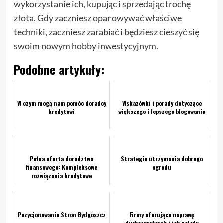
wykorzystanie ich, kupując i sprzedając trochę
złota. Gdy zaczniesz opanowywać właściwe
techniki, zaczniesz zarabiać i będziesz cieszyć się
swoim nowym hobby inwestycyjnym.
Podobne artykuły:
W czym mogą nam pomóc doradcy
Wskazówki i porady dotyczące
kredytowi
większego i lepszego blogowania
Pełna oferta doradztwa
Strategie utrzymania dobrego
finansowego: Kompleksowe
ogrodu
rozwiązania kredytowe
dopasowane do Twoich potrzeb
Pozycjonowanie Stron Bydgoszcz
Firmy oferujące naprawę
turbosprężarek i ich zalety